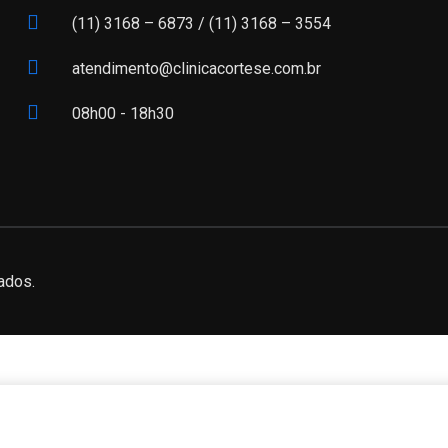
(11) 3168 – 6873 /
(11) 3168 – 3554
atendimento@clinicacortese.com.br
08h00 - 18h30
ados.