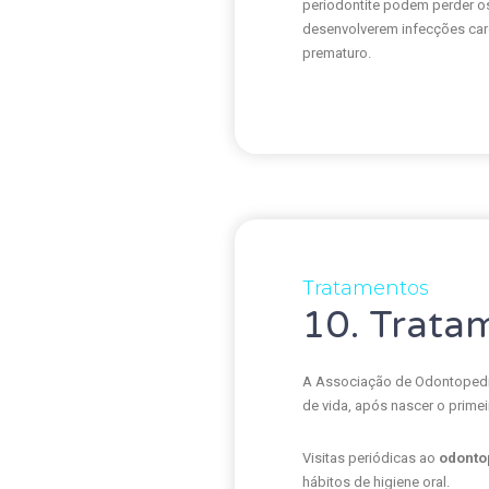
periodontite podem perder o
desenvolverem infecções car
prematuro.
Tratamentos
10. Trata
A Associação de Odontopediat
de vida, após nascer o primeir
Visitas periódicas ao
odonto
hábitos de higiene oral.