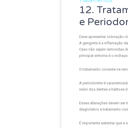
Tratamentos
12. Trata
e Periodo
Deve apresentar coloração rós
A gengivite é a inflamação d
Caso não sejam removidas de f
principal sintoma é o inchaço
O tratamento consiste na rem
A periodontite é caracteriza
redor dos dentes e halitose (
Essas alterações devem ser tr
diagnóstico e tratamento corr
É importante salientar que a