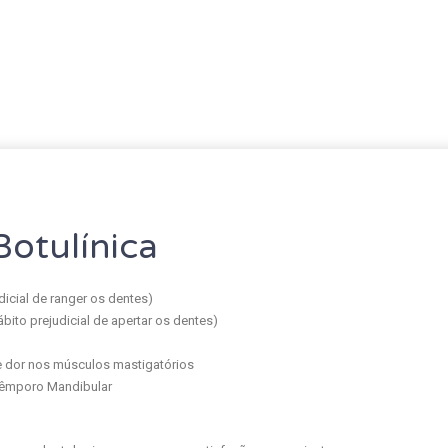
Botulínica
dicial de ranger os dentes)
bito prejudicial de apertar os dentes)
 e dor nos músculos mastigatórios
Têmporo Mandibular
s