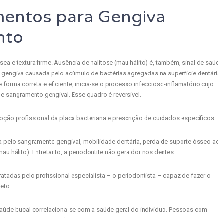
mentos para Gengiva
nto
ea e textura firme. Ausência de halitose (mau hálito) é, também, sinal de saú
a gengiva causada pelo acúmulo de bactérias agregadas na superfície dentári
orma correta e eficiente, inicia-se o processo infeccioso-inflamatório cujo
 e sangramento gengival. Esse quadro é reversível.
oção profissional da placa bacteriana e prescrição de cuidados específicos.
da pelo sangramento gengival, mobilidade dentária, perda de suporte ósseo a
mau hálito). Entretanto, a periodontite não gera dor nos dentes.
atadas pelo profissional especialista – o periodontista – capaz de fazer o
eto.
 saúde bucal correlaciona-se com a saúde geral do indivíduo. Pessoas com