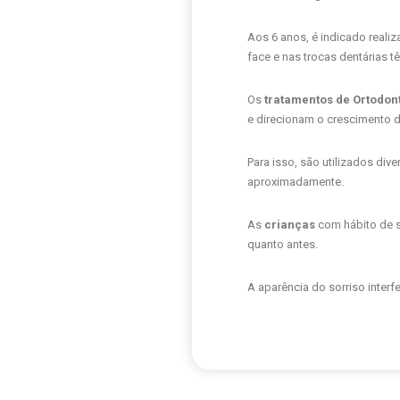
Aos 6 anos, é indicado reali
face e nas trocas dentárias
Os
tratamentos de Ortodonti
e direcionam o crescimento 
Para isso, são utilizados div
aproximadamente.
As
crianças
com hábito de 
quanto antes.
A aparência do sorriso inter