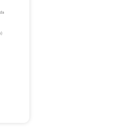
 da
s)