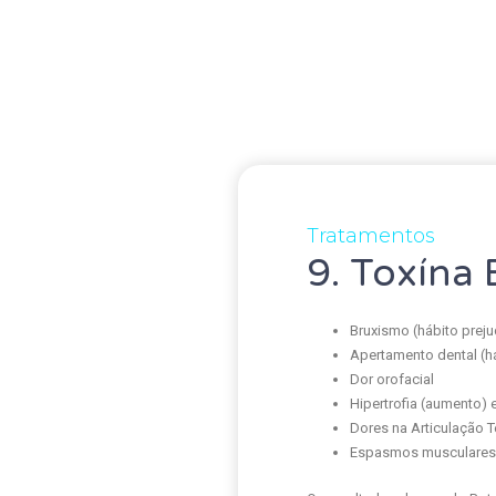
Tratamentos
9. Toxína 
Bruxismo (hábito preju
Apertamento dental (há
Dor orofacial
Hipertrofia (aumento)
Dores na Articulação 
Espasmos musculare