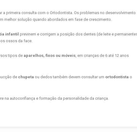
zar a primeira consulta com o Ortodontista. Os problemas no desenvolvimento
 têm melhor solução quando abordados em fase de crescimento.
a infantil
previnem e corrigem a posição dos dentes (de leite e permanente
dos ossos da face.
ersos tipos de
aparelhos, fixos ou móveis
, em crianças de 6 até 12 anos
sucção de
chupeta
ou dedos também devem consultar um
ortodontista
o
fere na autoconfiança e formação da personalidade da criança.