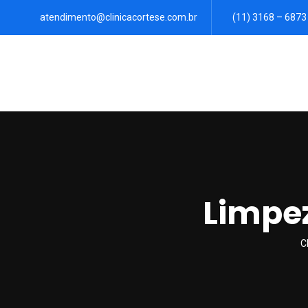
atendimento@clinicacortese.com.br
(11) 3168 – 6873
Limpez
C