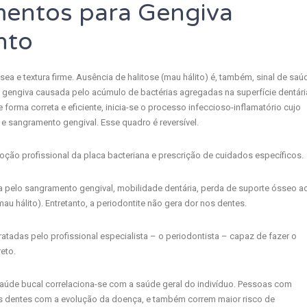
mentos para Gengiva
nto
ea e textura firme. Ausência de halitose (mau hálito) é, também, sinal de saú
a gengiva causada pelo acúmulo de bactérias agregadas na superfície dentári
orma correta e eficiente, inicia-se o processo infeccioso-inflamatório cujo
 e sangramento gengival. Esse quadro é reversível.
oção profissional da placa bacteriana e prescrição de cuidados específicos.
da pelo sangramento gengival, mobilidade dentária, perda de suporte ósseo a
mau hálito). Entretanto, a periodontite não gera dor nos dentes.
atadas pelo profissional especialista – o periodontista – capaz de fazer o
eto.
 saúde bucal correlaciona-se com a saúde geral do indivíduo. Pessoas com
s dentes com a evolução da doença, e também correm maior risco de