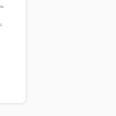
 da
s)