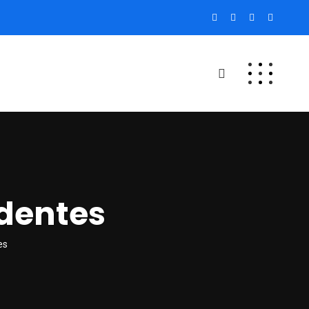
 dentes
es