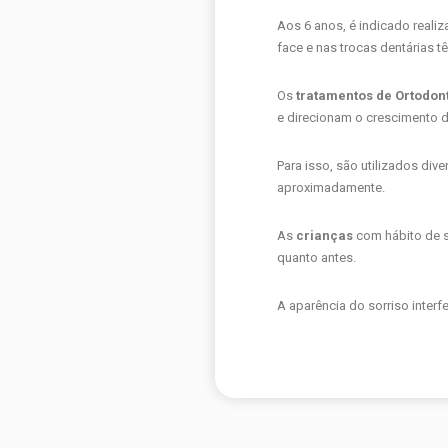
Aos 6 anos, é indicado reali
face e nas trocas dentárias
Os
tratamentos de Ortodonti
e direcionam o crescimento 
Para isso, são utilizados div
aproximadamente.
As
crianças
com hábito de 
quanto antes.
A aparência do sorriso inter