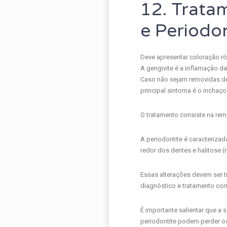
12. Trata
e Periodo
Deve apresentar coloração rós
A gengivite é a inflamação d
Caso não sejam removidas de f
principal sintoma é o inchaço
O tratamento consiste na rem
A periodontite é caracteriza
redor dos dentes e halitose (
Essas alterações devem ser tr
diagnóstico e tratamento corr
É importante salientar que a
periodontite podem perder o