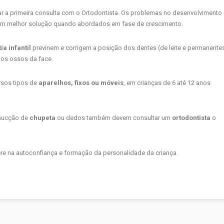
zar a primeira consulta com o Ortodontista. Os problemas no desenvolvimento
 têm melhor solução quando abordados em fase de crescimento.
a infantil
previnem e corrigem a posição dos dentes (de leite e permanente
dos ossos da face.
ersos tipos de
aparelhos, fixos ou móveis
, em crianças de 6 até 12 anos
sucção de
chupeta
ou dedos também devem consultar um
ortodontista
o
fere na autoconfiança e formação da personalidade da criança.