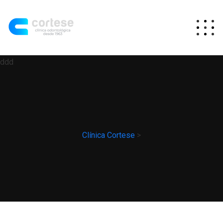
ddd
Clínica Cortese
>